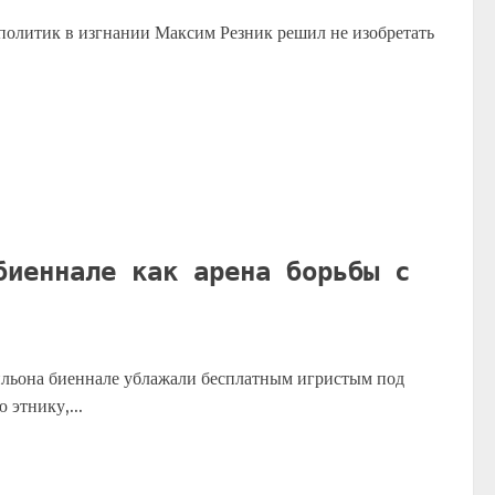
 политик в изгнании Максим Резник решил не изобретать
биеннале как арена борьбы с
ильона биеннале ублажали бесплатным игристым под
этнику,...