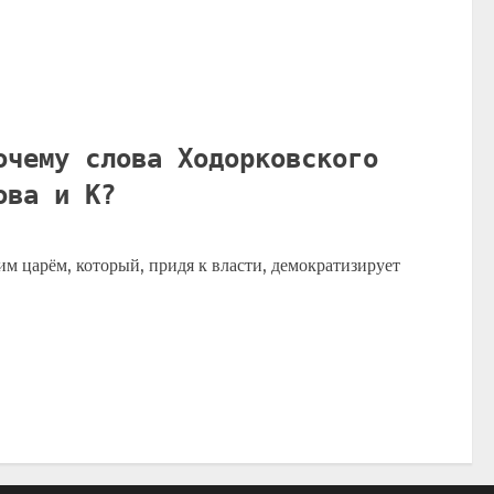
очему слова Ходорковского
кова и К?
м царём, который, придя к власти, демократизирует