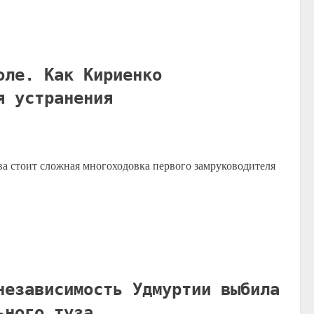
оле. Как Кириенко
я устранения
ва стоит сложная многоходовка первого замруководителя
независимость Удмуртии выбила
ьного туза