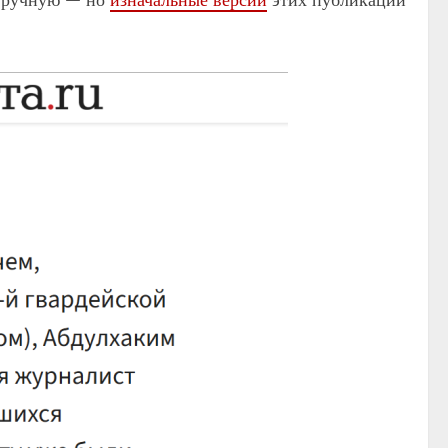
 вручную — но
изначальные версии
этих публикаций