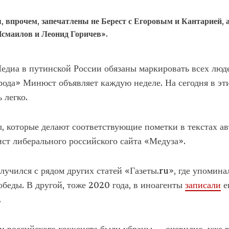
, впрочем, запечатлены не Берест с Егоровым и Кантарией, 
Исмаилов и Леонид Горичев».
едиа в путинской России обязаны маркировать всех люд
арода» Минюст объявляет каждую неделе. На сегодня в эт
ь легко.
которые делают соответствующие пометки в текстах авт
ст либерального российского сайта «Медуза».
учился с рядом других статей «Газеты.ru», где упомина
беды. В другой, тоже 2020 года, в иноагенты
записали
е
.