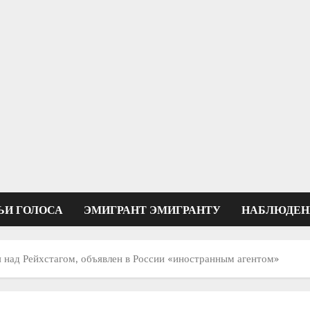
ЬИ ГОЛОСА
ЭМИГРАНТ ЭМИГРАНТУ
НАБЛЮДЕН
 над Рейхстагом, объявлен в России «иностранным агентом»