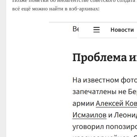
Позже пометки об иноагентстве советского солдат
всё ещё можно найти в вэб-архивах: