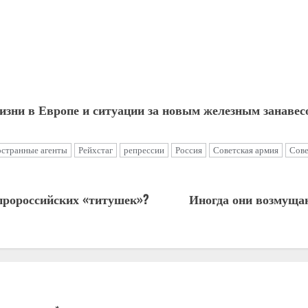
изни в Европе и ситуации за новым железным занавес
остранные агенты
Рейхстаг
репрессии
Россия
Советская армия
Сове
 пророссийских «титушек»?
Иногда они возмущаю