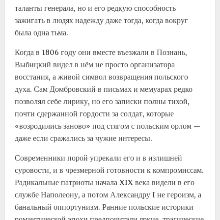
таланты генерала, но и его редкую способность
зажигать в людях надежду даже тогда, когда вокруг
была одна тьма.
Когда в 1806 году они вместе въезжали в Познань,
Выбицкий видел в нём не просто организатора
восстания, а живой символ возвращения польского
духа. Сам Домбровский в письмах и мемуарах редко
позволял себе лирику, но его записки полны тихой,
почти сдержанной гордости за солдат, которые
«возродились заново» под стягом с польским орлом —
даже если сражались за чужие интересы.
Современники порой упрекали его и в излишней
суровости, и в чрезмерной готовности к компромиссам.
Радикальные патриоты начала XIX века видели в его
службе Наполеону, а потом Александру I не героизм, а
банальный оппортунизм. Ранние польские историки
романтической эпохи предпочитали яркие, трагические