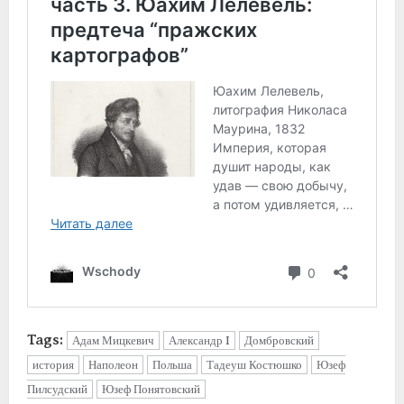
Tags:
Адам Мицкевич
Александр I
Домбровский
история
Наполеон
Польша
Тадеуш Костюшко
Юзеф
Пилсудский
Юзеф Понятовский