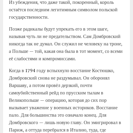
Из убеждения, что даже такой, покоренный, король
остаётся последним легитимным символом польской
государственности.
Позже радикалы будут упрекать его в этом шаге,
называя чуть ли не предательством. Сам Домбровский
никогда так не думал. Он служил не человеку на троне,
а Польше — той, какая она была в тот момент, со всеми
её слабостями и компромиссами.
Когда в 1794 году вспыхнуло восстание Костюшко,
Домбровский снова не раздумывал. Он оборонял
Варшаву, а потом провёл дерзкий, почти
самоубийственный рейд по прусским тылам в
Великопольше — операцию, которая до сих пор
вызывает уважение у военных историков. Восстание
пало. Для большинства это означало конец. Для
Домбровского — лишь новую главу. Он эмигрировал в
Париж, а оттуда перебрался в Италию, туда, где