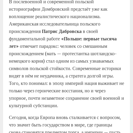
В послевоенной и современной польской
историографии Домбровский предстаёт уже как
воплощение реалистического национализма.
Американская исследовательница польского
происхождения
Патрис Дабровска
в своей
фундаментальной работе
«Польше: первые тысяча
лет»
отмечает парадокс: человек со смешанным
происхождением (мать — протестантка шотландско-
немецкого корня) стал одним из самых узнаваемых
символов польской стойкости. Современные историки
видят в нём не неудачника, а стратега долгой игры.
Того, кто понимал: в эпоху империй нация выживает не
только через героические восстания, но и через
упорное, почти незаметное сохранение своей военной и
культурной субстанции.
Сегодня, когда Европа вновь сталкивается с вопросом,
что значит быть государством в мире, где границы
снова становятся предметом торга, а империи — пусть