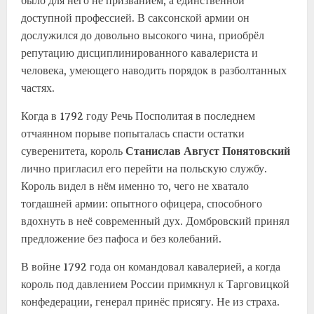
было для него не призванием, а единственной
доступной профессией. В саксонской армии он
дослужился до довольно высокого чина, приобрёл
репутацию дисциплинированного кавалериста и
человека, умеющего наводить порядок в разболтанных
частях.
Когда в 1792 году Речь Посполитая в последнем
отчаянном порыве попыталась спасти остатки
суверенитета, король
Станислав Август Понятовский
лично пригласил его перейти на польскую службу.
Король видел в нём именно то, чего не хватало
тогдашней армии: опытного офицера, способного
вдохнуть в неё современный дух. Домбровский принял
предложение без пафоса и без колебаний.
В войне 1792 года он командовал кавалерией, а когда
король под давлением России примкнул к Тарговицкой
конфедерации, генерал принёс присягу. Не из страха.