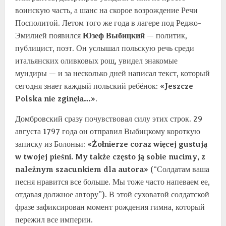
воинскую часть, а шанс на скорое возрождение Речи
Посполитой. Летом того же года в лагере под Реджо-
Эмилией появился
Юзеф Выбицкий
— политик,
публицист, поэт. Он услышал польскую речь среди
итальянских оливковых рощ, увидел знакомые
мундиры — и за несколько дней написал текст, который
сегодня знает каждый польский ребёнок:
«Jeszcze
Polska nie zginęła…»
.
Домбровский сразу почувствовал силу этих строк. 29
августа 1797 года он отправил Выбицкому короткую
записку из Болоньи:
«Żołnierze coraz więcej gustują
w twojej pieśni. My także często ją sobie nucimy, z
należnym szacunkiem dla autora»
(“Солдатам ваша
песня нравится все больше. Мы тоже часто напеваем ее,
отдавая должное автору”). В этой суховатой солдатской
фразе зафиксирован момент рождения гимна, который
пережил все империи.