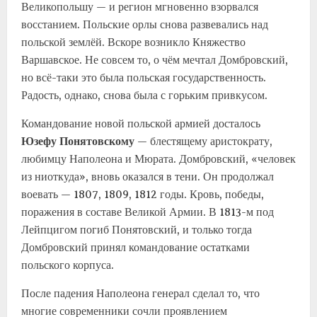
Великопольшу — и регион мгновенно взорвался
восстанием. Польские орлы снова развевались над
польской землёй. Вскоре возникло Княжество
Варшавское. Не совсем то, о чём мечтал Домбровский,
но всё-таки это была польская государственность.
Радость, однако, снова была с горьким привкусом.
Командование новой польской армией досталось
Юзефу Понятовскому
— блестящему аристократу,
любимцу Наполеона и Мюрата. Домбровский, «человек
из ниоткуда», вновь оказался в тени. Он продолжал
воевать — 1807, 1809, 1812 годы. Кровь, победы,
поражения в составе Великой Армии. В 1813-м под
Лейпцигом погиб Понятовский, и только тогда
Домбровский принял командование остатками
польского корпуса.
После падения Наполеона генерал сделал то, что
многие современники сочли проявлением