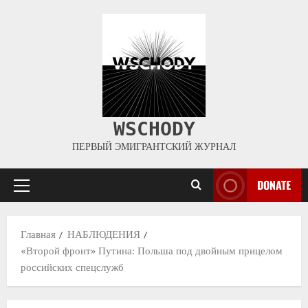
WSCHODY
ПЕРВЫЙ ЭМИГРАНТСКИЙ ЖУРНАЛ
DONATE
Главная
НАБЛЮДЕНИЯ
«Второй фронт» Путина: Польша под двойным прицелом
российских спецслужб