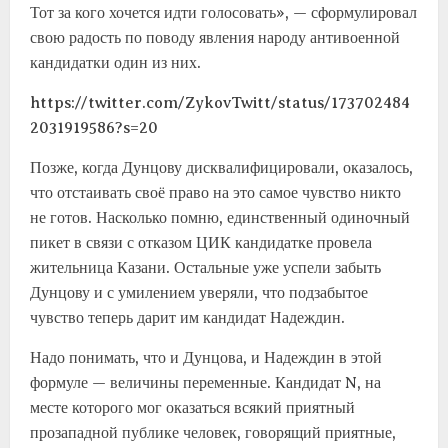
Тот за кого хочется идти голосовать», — сформулировал
свою радость по поводу явления народу антивоенной
кандидатки один из них.
https://twitter.com/ZykovTwitt/status/173702484
2031919586?s=20
Позже, когда Дунцову дисквалифицировали, оказалось,
что отстаивать своё право на это самое чувство никто
не готов. Насколько помню, единственный одиночный
пикет в связи с отказом ЦИК кандидатке провела
жительница Казани. Остальные уже успели забыть
Дунцову и с умилением уверяли, что подзабытое
чувство теперь дарит им кандидат Надеждин.
Надо понимать, что и Дунцова, и Надеждин в этой
формуле — величины переменные. Кандидат N, на
месте которого мог оказаться всякий приятный
прозападной публике человек, говорящий приятные,