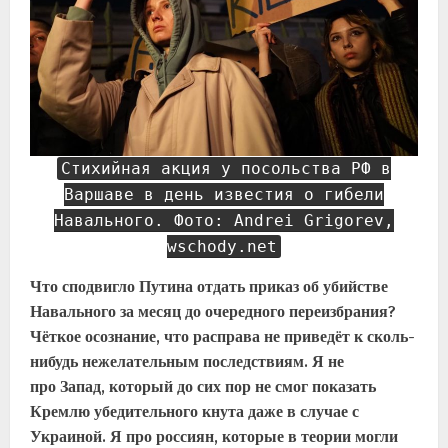
Стихийная акция у посольства РФ в
Варшаве в день известия о гибели
Навального. Фото: Andrei Grigorev,
wschody.net
Что сподвигло Путина отдать приказ об убийстве
Навального за месяц до очередного переизбрания?
Чёткое осознание, что расправа не приведёт к сколь-
нибудь нежелательным последствиям. Я не
про Запад, который до сих пор не смог показать
Кремлю убедительного кнута даже в случае с
Украиной. Я про россиян, которые в теории могли