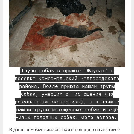
Трупы собак в приюте "Фауна+" в
поселке Комсомольский Белгородского
района. Возле приюта нашли трупы
собак, умерших от истощения (по
результатам экспертизы), а в приюте
нашли трупы истощенных собак и ещё
живых голодных собак. Фото автора.
В данный момент жаловаться в полицию на жестокое