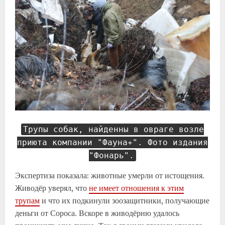
Трупы собак, найденны в овраге возле
приюта компании "Фауна+". Фото издания
"Фонарь".
Экспертиза показала: животные умерли от истощения.
Живодёр уверял, что
не имеет отношения к этим
трупам
и что их подкинули зоозащитники, получающие
деньги от Сороса. Вскоре в живодёрню удалось