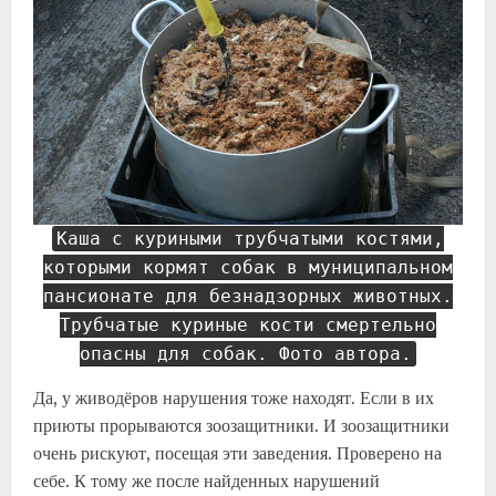
Каша с куриными трубчатыми костями,
которыми кормят собак в муниципальном
пансионате для безнадзорных животных.
Трубчатые куриные кости смертельно
опасны для собак. Фото автора.
Да, у живодёров нарушения тоже находят. Если в их
приюты прорываются зоозащитники. И зоозащитники
очень рискуют, посещая эти заведения. Проверено на
себе. К тому же после найденных нарушений