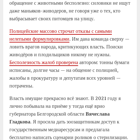
обращение с животными бесполезно: силовики не ищут
даже маньяков-живодеров, не говоря уже о тех, кто
выбрасывает своих питомцев на улицу.
Полицейские массово строчат отказы с самыми
нелепыми формулировками
. Им дана команда сверху —
ловить врагов народа, критикующих власть. Поиски
живодёров и плодильщиков никому не нужны.
Бесполезность жалоб проверена
автором: тонны бумаги
исписаны, долгие часы — на общение с полицией,
жалобы в прокуратуру и депутатам всех уровней —
потрачены.
Власть имущие прекрасно всё знают. В 2021 году я
лично побывала на приёме у тогда ещё врио
губернатора Белгородской области
Вячеслава
Гладкова
. Я просила дать зоозащитникам доступ к
государственным медиаресурсам и предлагала
бесплатно написать сценарии роликов о стерилизации.