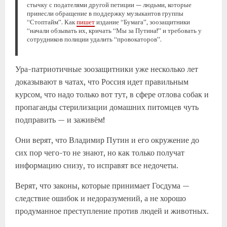
стычку с подателями другой петиции — людьми, которые
принесли обращение в поддержку музыкантов группы
“Стоптайм”. Как
пишет
издание “Бумага”, зоозащитники
“начали обзывать их, кричать “Мы за Путина!” и требовать у
сотрудников полиции удалить “провокаторов”.
Ура-патриотичные зоозащитники уже несколько лет
доказывают в чатах, что Россия идет правильным
курсом, что надо только вот тут, в сфере отлова собак и
пропаганды стерилизации домашних питомцев чуть
подправить — и заживём!
Они верят, что Владимир Путин и его окружение до
сих пор чего-то не знают, но как только получат
информацию снизу, то исправят все недочеты.
Верят, что законы, которые принимает Госдума —
следствие ошибок и недоразумений, а не хорошо
продуманное преступление против людей и животных.