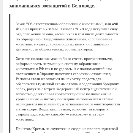
занимавшаяся зоозащитой в Белгороде.
Закон “Об ответственном обращении с животными”, или 498-
ФЗ, был принят в 2018-м. 1 января 2020 года вступил в силу
ряд положений закона, касавшихся в том числе деятельности
по обращению с бездомными животными, использования
животных в культурно-зрелищных целях и организации
деятельности общественных зооинспекторов.
Хотя эти положения можно было счесть прогрессивными,
реформировать негуманную систему обращения с
животными в РФ так и не удалось. А с полномасштабным
вторжением в Украину наметился серьёзный откат назад.
Регионы стали жаловаться на нехватку средств для
обеспечения гуманной схемы отлова и содержания бродячих
собак, ратуя за отстрел. Федеральный центр с удивительной
лёгкостью делегировал соответствующие полномочия на
уровень ниже — потому последние несколько лет в стране
наблюдается настоящий бум регионального законотворчества
в этой сфере. Везде, как правило, голосуют за возврат к
старому дедовскому способу — массовому отстрелу
животных.
При этом Кремль не скупится на создание пропагандистской