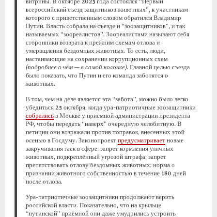
витрины. В октябре 2025 года состоялся “Первый
всероссийский съезд защитников животных”, к участникам
которого с приветственным словом обратился Владимир
Путин. Власть собрала на съезде и “зоозащитников”, и так
называемых “зоореалистов”. Зоореалистами называют себя
сторонники возврата к прежним схемам отлова и
умервщления бездомных животных. То есть, люди,
настаивающие на сохранении коррупционных схем
(подробнее о чём — в самой колонке)
. Главной целью съезда
было показать, что Путин и его команда заботятся о
животных.
В том, чем на деле является эта “забота”, можно было легко
убедиться 25 октября, когда ура-патриотичные зоозащитники
собрались
в Москве у приёмной администрации президента
РФ, чтобы передать “наверх” очередную челобитную. В
петиции они возражали против поправок, внесенных этой
осенью в Госдуму. Законопроект
предусматривает
новые
закручивания гаек в сфере: запрет кормления уличных
животных, подкреплённый угрозой штрафа; запрет
препятствовать отлову бездомных животных; норма о
признании животного собственностью в течение 180 дней
после отлова.
Ура-патриотичные зоозащитники продолжают верить
российской власти. Показательно, что на крыльце
“путинской” приёмной они даже умудрились устроить