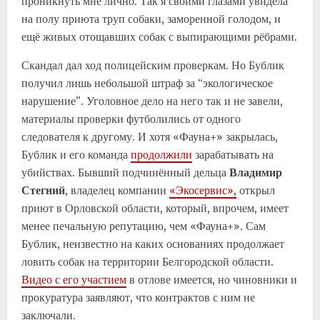
проникнуть мне лично. Так я своими глазами увидела
на полу приюта труп собаки, заморенной голодом, и
ещё живых отощавших собак с выпирающими рёбрами.
Скандал дал ход полицейским проверкам. Но Бублик
получил лишь небольшой штраф за “экологическое
нарушение”. Уголовное дело на него так и не завели,
материалы проверки футболились от одного
следователя к другому. И хотя «Фауна+» закрылась,
Бублик и его команда
продолжили
зарабатывать на
убийствах. Бывший подчинённый дельца
Владимир
Стегний
, владелец компании
«Экосервис»,
открыл
приют в Орловской области, который, впрочем, имеет
менее печальную репутацию, чем «Фауна+». Сам
Бублик, неизвестно на каких основаниях продолжает
ловить собак на территории Белгородской области.
Видео с его участием
в отлове имеется, но чиновники и
прокуратура заявляют, что контрактов с ним не
заключали.