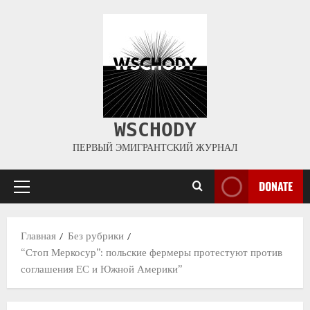
WSCHODY
ПЕРВЫЙ ЭМИГРАНТСКИЙ ЖУРНАЛ
DONATE
Главная
Без рубрики
“Стоп Меркосур”: польские фермеры протестуют против
соглашения ЕС и Южной Америки”