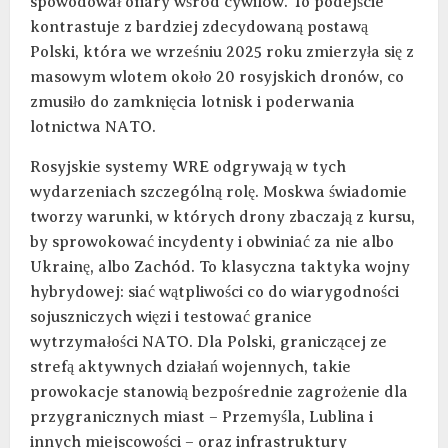
spowodował ofiary wśród cywilów. To podejście
kontrastuje z bardziej zdecydowaną postawą
Polski, która we wrześniu 2025 roku zmierzyła się z
masowym wlotem około 20 rosyjskich dronów, co
zmusiło do zamknięcia lotnisk i poderwania
lotnictwa NATO.
Rosyjskie systemy WRE odgrywają w tych
wydarzeniach szczególną rolę. Moskwa świadomie
tworzy warunki, w których drony zbaczają z kursu,
by sprowokować incydenty i obwiniać za nie albo
Ukrainę, albo Zachód. To klasyczna taktyka wojny
hybrydowej: siać wątpliwości co do wiarygodności
sojuszniczych więzi i testować granice
wytrzymałości NATO. Dla Polski, graniczącej ze
strefą aktywnych działań wojennych, takie
prowokacje stanowią bezpośrednie zagrożenie dla
przygranicznych miast – Przemyśla, Lublina i
innych miejscowości – oraz infrastruktury