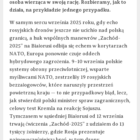
osoba wierząca w swoją rację. Rozbieramy, jak to
działa, na przykładzie jednego przypadku.
W samym sercu września 2025 roku, gdy echo
rosyjskich dronów jeszcze nie ucichło nad polską
granicą, a huk wspólnych manewrów „Zachód-
2025” na Białorusi odbija się echem w korytarzach
NATO, Europa ponownie czuje oddech
hybrydowego zagrożenia. 9–10 września polskie
systemy obrony przeciwlotniczej, wsparte
myśliwcami NATO, zestrzeliły 19 rosyjskich
bezzałogowców, które naruszyły przestrzeń
powietrzną kraju — to nie przypadkowy błąd, lecz,
jak stwierdził polski minister spraw zagranicznych,
celowy test Kremla na reakcję Sojuszu.
Tymczasem w sąsiedniej Białorusi od 12 września
trwają ćwiczenia „Zachód-2025” z udziałem do 13
tysięcy żołnierzy, gdzie Rosja prezentuje
najnowocześniejszą broń, w tym drony