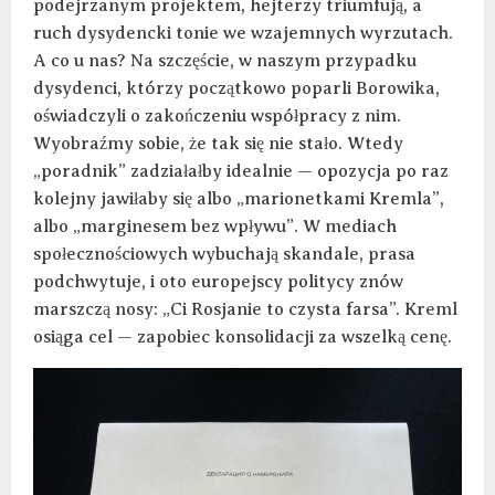
podejrzanym projektem, hejterzy triumfują, a
ruch dysydencki tonie we wzajemnych wyrzutach.
A co u nas? Na szczęście, w naszym przypadku
dysydenci, którzy początkowo poparli Borowika,
oświadczyli o zakończeniu współpracy z nim.
Wyobraźmy sobie, że tak się nie stało. Wtedy
„poradnik” zadziałałby idealnie — opozycja po raz
kolejny jawiłaby się albo „marionetkami Kremla”,
albo „marginesem bez wpływu”. W mediach
społecznościowych wybuchają skandale, prasa
podchwytuje, i oto europejscy politycy znów
marszczą nosy: „Ci Rosjanie to czysta farsa”. Kreml
osiąga cel — zapobiec konsolidacji za wszelką cenę.