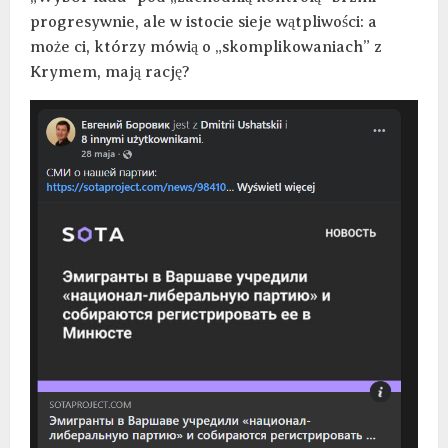
progresywnie, ale w istocie sieje wątpliwości: a
może ci, którzy mówią o „skomplikowaniach” z
Krymem, mają rację?