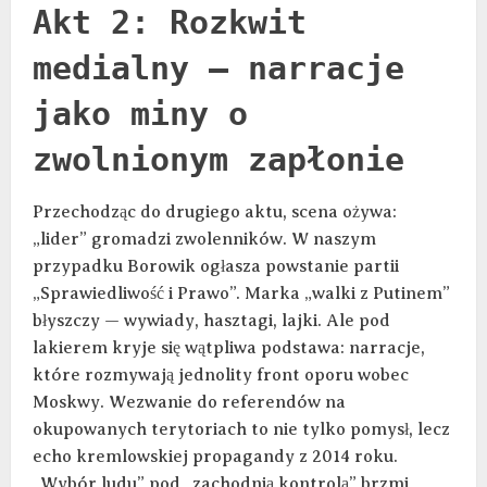
Akt 2: Rozkwit
medialny — narracje
jako miny o
zwolnionym zapłonie
Przechodząc do drugiego aktu, scena ożywa:
„lider” gromadzi zwolenników. W naszym
przypadku Borowik ogłasza powstanie partii
„Sprawiedliwość i Prawo”. Marka „walki z Putinem”
błyszczy — wywiady, hasztagi, lajki. Ale pod
lakierem kryje się wątpliwa podstawa: narracje,
które rozmywają jednolity front oporu wobec
Moskwy. Wezwanie do referendów na
okupowanych terytoriach to nie tylko pomysł, lecz
echo kremlowskiej propagandy z 2014 roku.
„Wybór ludu” pod „zachodnią kontrolą” brzmi