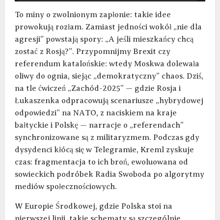
To miny o zwolnionym zapłonie: takie idee
prowokują rozłam. Zamiast jedności wokół „nie dla
agresji” powstają spory: „A jeśli mieszkańcy chcą
zostać z Rosją?”. Przypomnijmy Brexit czy
referendum katalońskie: wtedy Moskwa dolewała
oliwy do ognia, siejąc „demokratyczny” chaos. Dziś,
na tle ćwiczeń „Zachód-2025” — gdzie Rosja i
Łukaszenka odpracowują scenariusze „hybrydowej
odpowiedzi” na NATO, z naciskiem na kraje
bałtyckie i Polskę — narracje o „referendach”
synchronizowane są z militaryzmem. Podczas gdy
dysydenci kłócą się w Telegramie, Kreml zyskuje
czas: fragmentacja to ich broń, ewoluowana od
sowieckich podróbek Radia Swoboda po algorytmy
mediów społecznościowych.
W Europie Środkowej, gdzie Polska stoi na
pierwszej linii, takie schematy są szczególnie