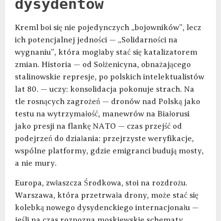
dysydentów
Kreml boi się nie pojedynczych „bojowników”, lecz
ich potencjalnej jedności — „Solidarności na
wygnaniu”, która mogłaby stać się katalizatorem
zmian. Historia — od Sołżenicyna, obnażającego
stalinowskie represje, po polskich intelektualistów
lat 80. — uczy: konsolidacja pokonuje strach. Na
tle rosnących zagrożeń — dronów nad Polską jako
testu na wytrzymałość, manewrów na Białorusi
jako presji na flankę NATO — czas przejść od
podejrzeń do działania: przejrzyste weryfikacje,
wspólne platformy, gdzie emigranci budują mosty,
a nie mury.
Europa, zwłaszcza Środkowa, stoi na rozdrożu.
Warszawa, która przetrwała drony, może stać się
kolebką nowego dysydenckiego internacjonału —
jeśli na czas rozpozna moskiewskie schematy.