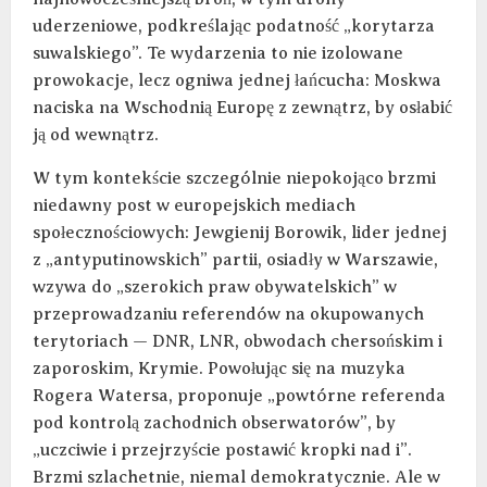
uderzeniowe, podkreślając podatność „korytarza
suwalskiego”. Te wydarzenia to nie izolowane
prowokacje, lecz ogniwa jednej łańcucha: Moskwa
naciska na Wschodnią Europę z zewnątrz, by osłabić
ją od wewnątrz.
W tym kontekście szczególnie niepokojąco brzmi
niedawny post w europejskich mediach
społecznościowych: Jewgienij Borowik, lider jednej
z „antyputinowskich” partii, osiadły w Warszawie,
wzywa do „szerokich praw obywatelskich” w
przeprowadzaniu referendów na okupowanych
terytoriach — DNR, LNR, obwodach chersońskim i
zaporoskim, Krymie. Powołując się na muzyka
Rogera Watersa, proponuje „powtórne referenda
pod kontrolą zachodnich obserwatorów”, by
„uczciwie i przejrzyście postawić kropki nad i”.
Brzmi szlachetnie, niemal demokratycznie. Ale w