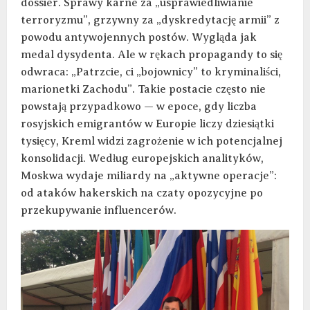
dossier. Sprawy karne za „usprawiedliwianie
terroryzmu”, grzywny za „dyskredytację armii” z
powodu antywojennych postów. Wygląda jak
medal dysydenta. Ale w rękach propagandy to się
odwraca: „Patrzcie, ci „bojownicy” to kryminaliści,
marionetki Zachodu”. Takie postacie często nie
powstają przypadkowo — w epoce, gdy liczba
rosyjskich emigrantów w Europie liczy dziesiątki
tysięcy, Kreml widzi zagrożenie w ich potencjalnej
konsolidacji. Według europejskich analityków,
Moskwa wydaje miliardy na „aktywne operacje”:
od ataków hakerskich na czaty opozycyjne po
przekupywanie influencerów.