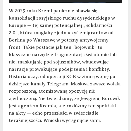
W 2025 roku Kreml panicznie obawia się
konsolidacji rosyjskiego ruchu dysydenckiego w
Europie — tej samej potencjalnej „Solidarności
2.0”, która mogłaby zjednoczyć emigrantów od
Berlina po Warszawę w potężny antywojenny
front. Takie postacie jak ten „bojownik” to
klasyczne narzędzie fragmentacji: świadomie lub
nie, maskują się pod sojuszników, wbudowując
narracje prowokujące podejrzenia i konflikty.
Historia uczy: od operacji KGB w zimną wojnę po
dzisiejsze kanały Telegram, Moskwa zawsze wolała
rozproszoną, atomizowaną opozycję niż
zjednoczoną. Nie twierdzimy, że Jewgienij Borowik
jest agentem Kremla, ale rozłóżmy ten spektakl
na akty — echo przeszłości w zwierciadle
teraźniejszości. Wnioski wyciągnijcie sami.