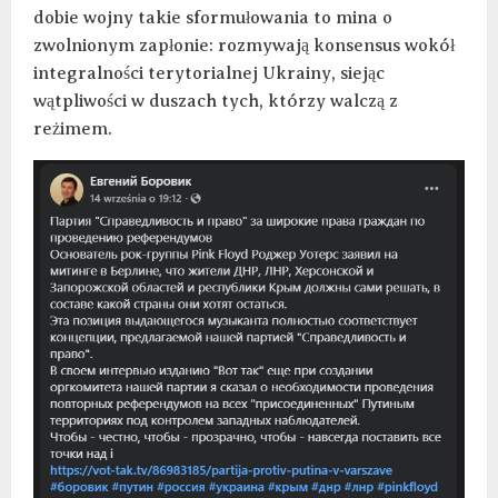
dobie wojny takie sformułowania to mina o
zwolnionym zapłonie: rozmywają konsensus wokół
integralności terytorialnej Ukrainy, siejąc
wątpliwości w duszach tych, którzy walczą z
reżimem.