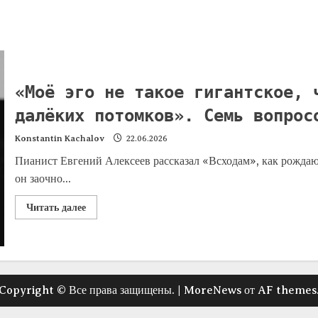
«Моё эго не такое гигантское, 
далёких потомков». Семь вопрос
Konstantin Kachalov
22.06.2026
Пианист Евгений Алексеев рассказал «Всходам», как рождают
он заочно...
Читать далее
Copyright © Все права защищены.
|
MoreNews
от AF themes