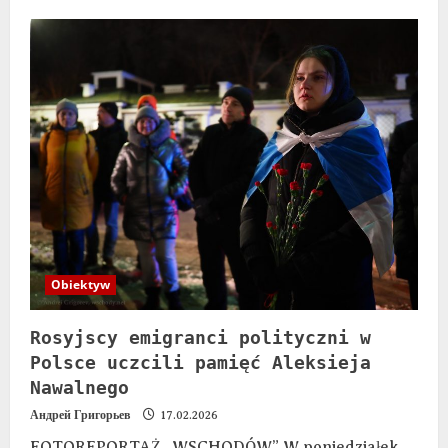
Obiektyw
Rosyjscy emigranci polityczni w
Polsce uczcili pamięć Aleksieja
Nawalnego
Андрей Григорьев
17.02.2026
FOTOREPORTAŻ „WSCHODÓW” W poniedziałek,