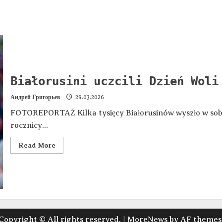
Białorusini uczcili Dzień Woli
Андрей Григорьев
29.03.2026
FOTOREPORTAŻ Kilka tysięcy Białorusinów wyszło w sobo
rocznicy...
Read More
Copyright © All rights reserved.
|
MoreNews
by AF themes