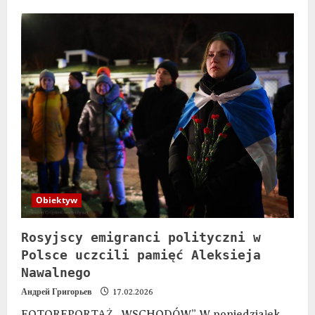
Obiektyw
Rosyjscy emigranci polityczni w
Polsce uczcili pamięć Aleksieja
Nawalnego
Андрей Григорьев
17.02.2026
FOTOREPORTAŻ „WSCHODÓW” W poniedziałek,