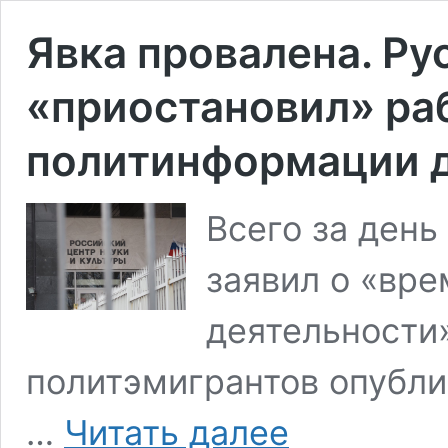
Явка провалена. Ру
«приостановил» ра
политинформации д
Всего за день
заявил о «вр
деятельности»
политэмигрантов опубли
Явка
…
Читать далее
провалена.